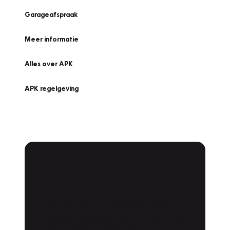
Garageafspraak
Meer informatie
Alles over APK
APK regelgeving
APK Keuring bij
Vakgarage!
Is het weer tijd voor de jaarlijkse APK? Ga
snel naar Vakgarage bij u in de buurt, en ga
zonder zorgen de weg op!