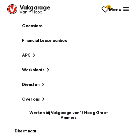
Vakgarage
0
Menu
Van 't Hoog
Occasions
Financial Lease aanbod
APK
Werkplaats
Diensten
Over ons
Werken bij Vakgarage van 't Hoog Groot
Ammers
Direct naar