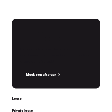
Plan een
Werkplaatsafspraak
Is uw auto toe aan Onderhoud,
Bandenwissel of een Vakantiecheck? Plan
online een afspraak!
Maak een afspraak
Lease
Private lease