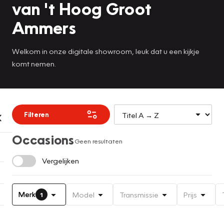
van 't Hoog Groot
Ammers
Welkom in onze digitale showroom, leuk dat u een kijkje
komt nemen.
Filteren
Occasions
Geen resultaten
Vergelijken
Merk
Model
Transmissie
Prijs
1