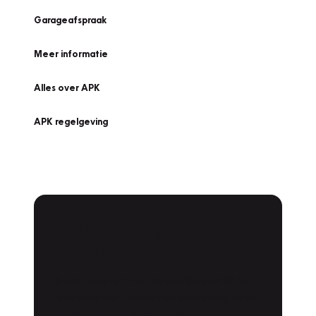
Garageafspraak
Meer informatie
Alles over APK
APK regelgeving
APK Keuring bij
Vakgarage!
Is het weer tijd voor de jaarlijkse APK? Ga
snel naar Vakgarage bij u in de buurt, en ga
zonder zorgen de weg op!