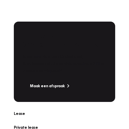
Plan een
Werkplaatsafspraak
Is uw auto toe aan Onderhoud,
Bandenwissel of een Vakantiecheck? Plan
online een afspraak!
Maak een afspraak
Lease
Private lease