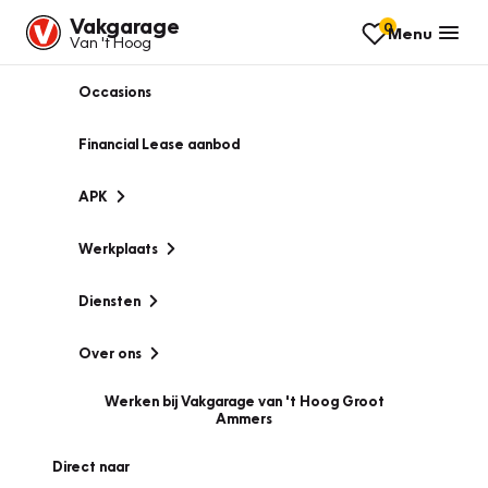
Vakgarage
0
Menu
Van 't Hoog
Occasions
Financial Lease aanbod
APK
Werkplaats
Diensten
Over ons
Werken bij Vakgarage van 't Hoog Groot
Ammers
Direct naar