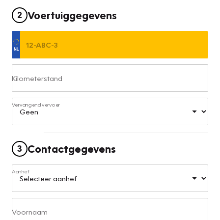
Voertuiggegevens
2
Kilometerstand
Vervangend vervoer
Contactgegevens
3
Aanhef
Voornaam