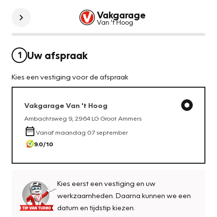
Vakgarage
Van 't Hoog
Uw afspraak
1
Kies een vestiging voor de afspraak
Vakgarage
Van 't Hoog
Ambachtsweg 9
,
2964 LG
Groot Ammers
Vanaf
maandag 07 september
9.0
/10
Kies eerst een vestiging en uw
werkzaamheden. Daarna kunnen we een
datum en tijdstip kiezen.