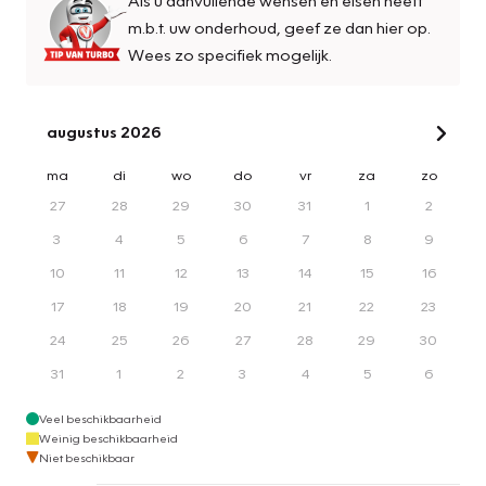
m.b.t. uw onderhoud, geef ze dan hier op.
Wees zo specifiek mogelijk.
augustus 2026
ma
di
wo
do
vr
za
zo
27
28
29
30
31
1
2
3
4
5
6
7
8
9
10
11
12
13
14
15
16
17
18
19
20
21
22
23
24
25
26
27
28
29
30
31
1
2
3
4
5
6
Veel beschikbaarheid
Weinig beschikbaarheid
Niet beschikbaar