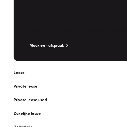
Plan een
Werkplaatsafspraak
Is uw auto toe aan Onderhoud, Bandenwissel of een Va
Maak een afspraak
Lease
Private lease
Private lease used
Zakelijke lease