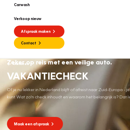
Carwash
Verkoop nieuw
Afspraak maken
Contact
Zeker op reis met een veilige auto.
Diensten
VAKANTIECHECK
Of je nu lekker in Nederland blijft of afreist naar Zuid-Europa 
kunt. Wat zo'n check inhoudt en waarom het belangrijk is? Dat l
Maak een afspraak