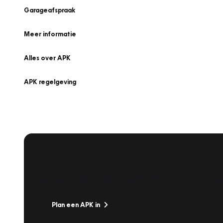
Garageafspraak
Meer informatie
Alles over APK
APK regelgeving
APK Keuring bij Vakgarage!
Is het weer tijd voor de jaarlijkse APK? Ga snel naar V
Plan een APK in