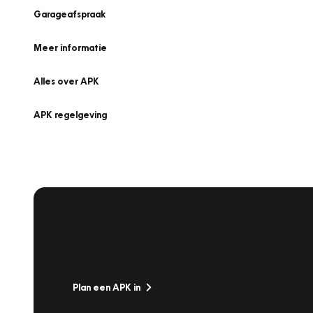
Garageafspraak
Meer informatie
Alles over APK
APK regelgeving
APK Keuring bij Vakgarage!
Is het weer tijd voor de jaarlijkse APK? Ga snel naar V
Plan een APK in