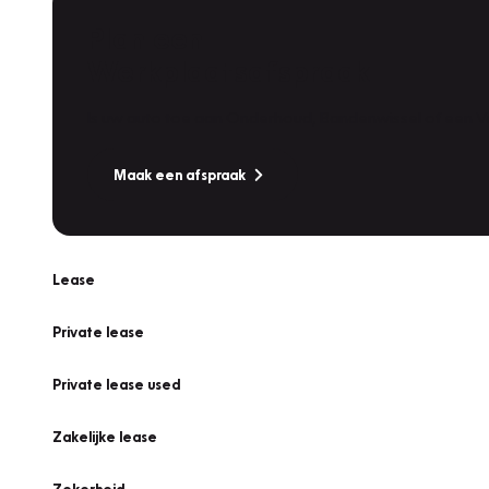
Plan een
Werkplaatsafspraak
Is uw auto toe aan Onderhoud, Bandenwissel of een Va
Maak een afspraak
Lease
Private lease
Private lease used
Zakelijke lease