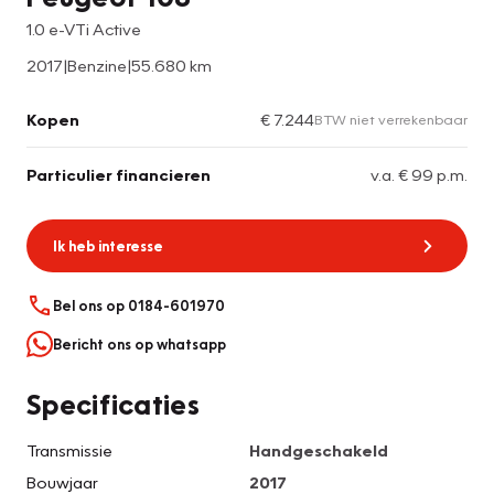
1.0 e-VTi Active
2017
|
Benzine
|
55.680 km
Kopen
€ 7.244
BTW niet verrekenbaar
Particulier financieren
v.a. € 99 p.m.
Ik heb interesse
Bel ons op 0184-601970
Bericht ons op whatsapp
Specificaties
Transmissie
Handgeschakeld
Bouwjaar
2017