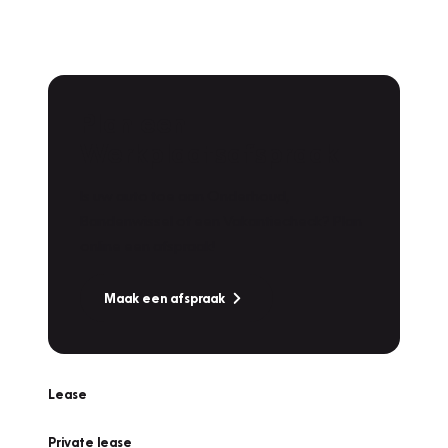
Plan een
Werkplaatsafspraak
Is uw auto toe aan Onderhoud,
Bandenwissel of een Vakantiecheck? Plan
online een afspraak!
Maak een afspraak
Lease
Private lease