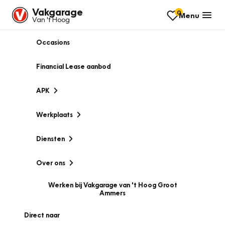
Vakgarage
0
Menu
Van 't Hoog
Occasions
Financial Lease aanbod
APK
Werkplaats
Diensten
Over ons
Werken bij Vakgarage van 't Hoog Groot
Ammers
Direct naar