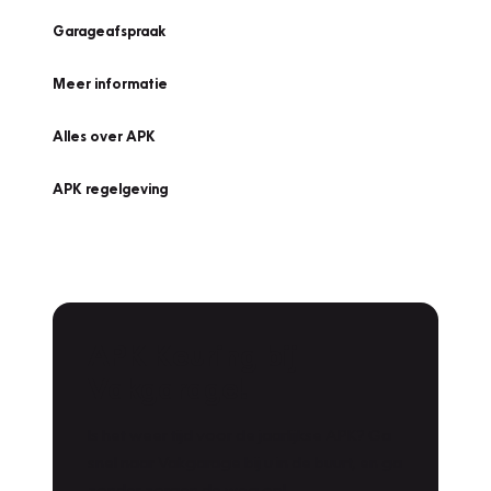
Garageafspraak
Meer informatie
Alles over APK
APK regelgeving
APK Keuring bij
Vakgarage!
Is het weer tijd voor de jaarlijkse APK? Ga
snel naar Vakgarage bij u in de buurt, en ga
zonder zorgen de weg op!