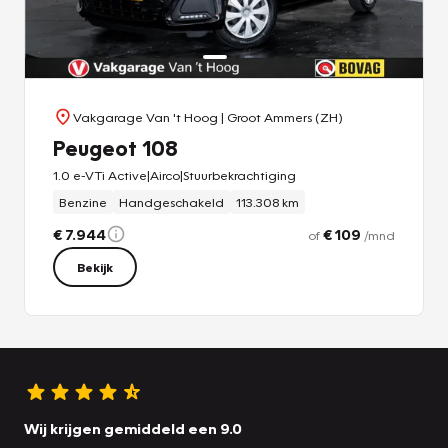
Vakgarage Van 't Hoog
| Groot Ammers (ZH)
Peugeot 108
1.0 e-VTi Active|Airco|Stuurbekrachtiging
Benzine
Handgeschakeld
113.308 km
€ 7.944
€ 109
of
/mnd
Bekijk
Wij krijgen gemiddeld een 9.0