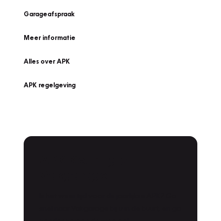
Garageafspraak
Meer informatie
Alles over APK
APK regelgeving
APK Keuring bij
Vakgarage!
Is het weer tijd voor de jaarlijkse APK? Ga
snel naar Vakgarage bij u in de buurt, en ga
zonder zorgen de weg op!