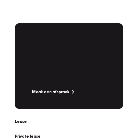
Plan een
Werkplaatsafspraak
Is uw auto toe aan Onderhoud,
Bandenwissel of een Vakantiecheck? Plan
online een afspraak!
Maak een afspraak
Lease
Private lease