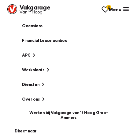
Vakgarage
0
Menu
Van 't Hoog
Occasions
Financial Lease aanbod
APK
Werkplaats
Diensten
Over ons
Werken bij Vakgarage van 't Hoog Groot
Ammers
Direct naar