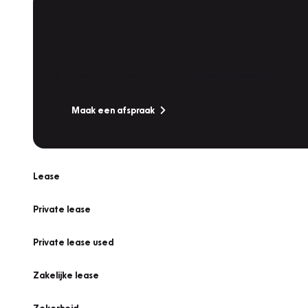
Plan een
Werkplaatsafspraak
Is uw auto toe aan Onderhoud, Bandenwissel of een Va
Maak een afspraak
Lease
Private lease
Private lease used
Zakelijke lease