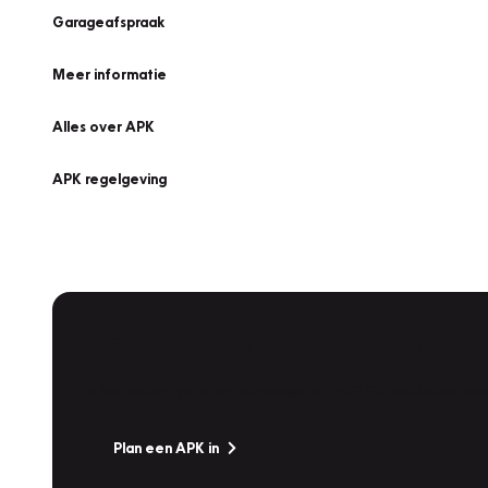
Garageafspraak
Meer informatie
Alles over APK
APK regelgeving
APK Keuring bij Vakgarage!
Is het weer tijd voor de jaarlijkse APK? Ga snel naar V
Plan een APK in