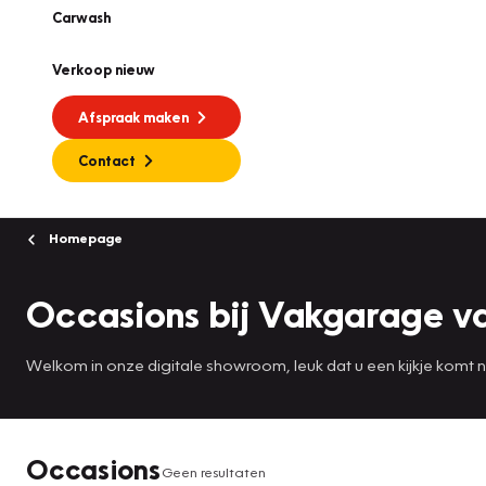
Carwash
Verkoop nieuw
Afspraak maken
Contact
Homepage
Occasions bij Vakgarage v
Welkom in onze digitale showroom, leuk dat u een kijkje komt
Occasions
Geen resultaten