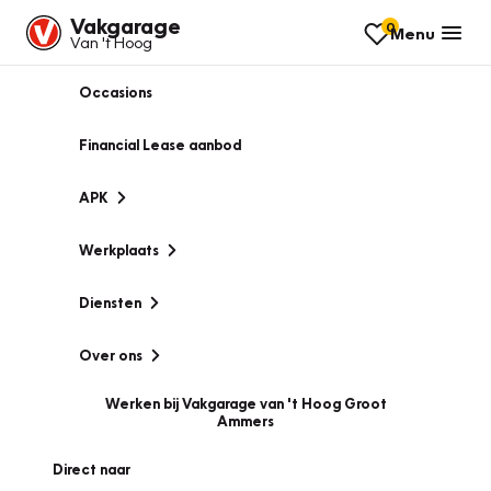
Vakgarage
0
Menu
Van 't Hoog
Occasions
Financial Lease aanbod
APK
Werkplaats
Diensten
Over ons
Werken bij Vakgarage van 't Hoog Groot
Ammers
Direct naar