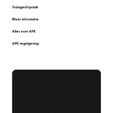
Garageafspraak
Meer informatie
Alles over APK
APK regelgeving
APK Keuring bij
Vakgarage!
Is het weer tijd voor de jaarlijkse APK? Ga
snel naar Vakgarage bij u in de buurt, en ga
zonder zorgen de weg op!