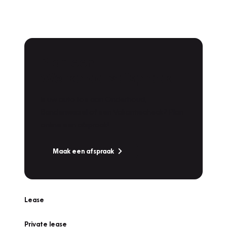
Plan een
Werkplaatsafspraak
Is uw auto toe aan Onderhoud,
Bandenwissel of een Vakantiecheck? Plan
online een afspraak!
Maak een afspraak
Lease
Private lease