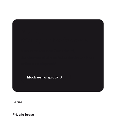
Plan een
Werkplaatsafspraak
Is uw auto toe aan Onderhoud,
Bandenwissel of een Vakantiecheck? Plan
online een afspraak!
Maak een afspraak
Lease
Private lease