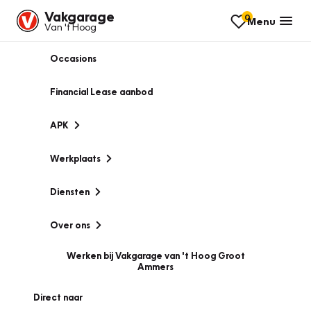
Vakgarage
0
Menu
Van 't Hoog
Occasions
Financial Lease aanbod
APK
Werkplaats
Diensten
Over ons
Werken bij Vakgarage van 't Hoog Groot
Ammers
Direct naar