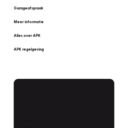
Garageafspraak
Meer informatie
Alles over APK
APK regelgeving
APK Keuring bij
Vakgarage!
Is het weer tijd voor de jaarlijkse APK? Ga
snel naar Vakgarage bij u in de buurt, en ga
zonder zorgen de weg op!