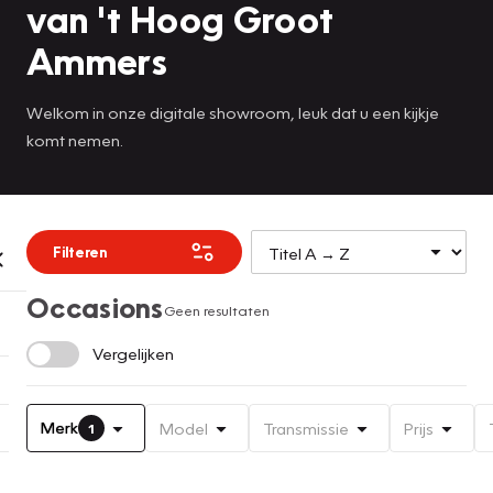
van 't Hoog Groot
Ammers
Welkom in onze digitale showroom, leuk dat u een kijkje
komt nemen.
Filteren
Occasions
Geen resultaten
Vergelijken
Merk
Model
Transmissie
Prijs
1