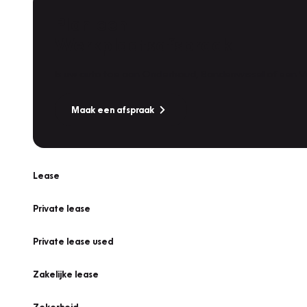
Plan een
Werkplaatsafspraak
Is uw auto toe aan Onderhoud, Bandenwissel of een Va
Maak een afspraak
Lease
Private lease
Private lease used
Zakelijke lease