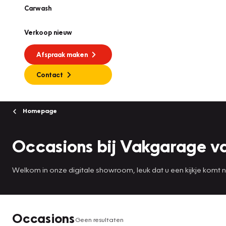
Carwash
Verkoop nieuw
Afspraak maken
Contact
Homepage
Occasions bij Vakgarage v
Welkom in onze digitale showroom, leuk dat u een kijkje komt
Occasions
Geen resultaten