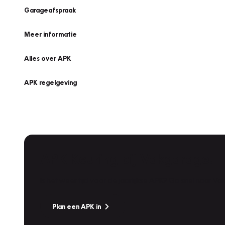
Garageafspraak
Meer informatie
Alles over APK
APK regelgeving
APK Keuring bij Vakgarage!
Is het weer tijd voor de jaarlijkse APK? Ga snel naar V
Plan een APK in